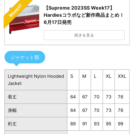
Week17
【Supreme 2023SS Week17】
Hardiesコラボなど新作商品まとめ！
6月17日発売
続きを見る
ジャケット類
Lightweight Nylon Hooded
S
M
L
XL
XXL
Jacket
着丈
64
67
70
73
76
身幅
64
67
70
73
76
裄丈
89
91
93
95
99