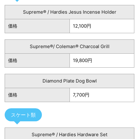
Supreme® / Hardies Jesus Incense Holder
価格
12,100円
Supreme®/ Coleman® Charcoal Grill
価格
19,800円
Diamond Plate Dog Bowl
価格
7,700円
スケート類
Supreme® / Hardies Hardware Set