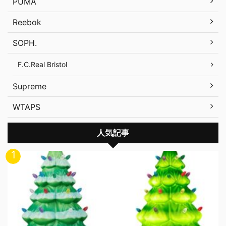
PUMA
Reebok
SOPH.
F.C.Real Bristol
Supreme
WTAPS
人気記事