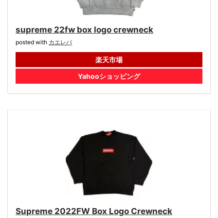
supreme 22fw box logo crewneck
posted with
カエレバ
楽天市場
Yahooショッピング
Supreme 2022FW Box Logo Crewneck