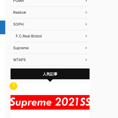
PUMA
Reebok
SOPH.
F.C.Real Bristol
Supreme
WTAPS
人気記事