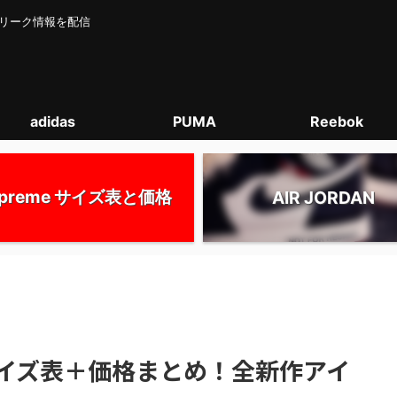
カー･リーク情報を配信
adidas
PUMA
Reebok
upreme サイズ表と価格
AIR JORDAN
S ｜サイズ表＋価格まとめ！全新作アイ