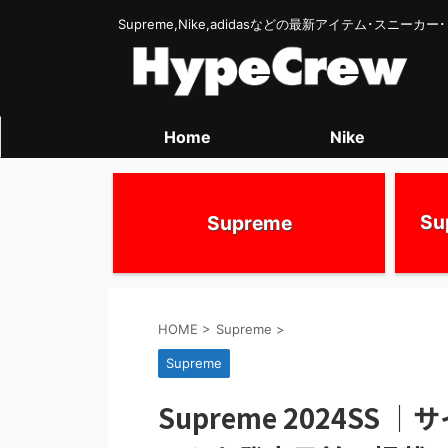
Supreme,Nike,adidasなどの最新アイテム･スニー
Home
Nike
S
Supreme
HOME
>
Supreme
>
Supreme
Supreme 2024S