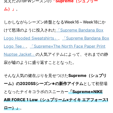
見えた2019FWシーズンの
「Supreme（シュプリー
ム）」
。
しかしながらシーズン終盤となるWeek16～Week18にか
けて怒濤のように投入された
「Supreme Bandana Box
Logo Hooded Sweatshirts」
、
「Supreme Bandana Box
Logo Tee」
、
「Supreme×The North Face Paper Print
Nuptse Jacket」
の人気アイテムによって、それまでの静
寂が嘘のように盛り返すこととなった。
そんな人気の健在ぶりを見せつけた
Supreme（シュプリ
ーム）の2020SSシーズン※の新作アイテム
として初登場
となったナイキコラボのスニーカー
「Supreme×NIKE
AIR FORCE 1 Low（シュプリーム×ナイキ エアフォース1
ロー）」
。