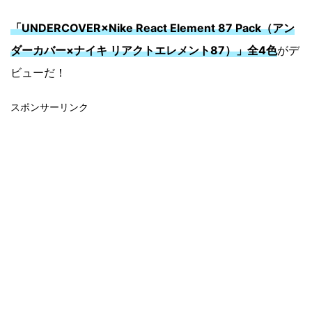
「UNDERCOVER×Nike React Element 87 Pack（アン
ダーカバー×ナイキ リアクトエレメント87）」全4色
がデ
ビューだ！
スポンサーリンク