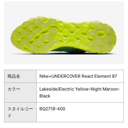
商品名
Nike×UNDERCOVER React Element 87
カラー
Lakeside/Electric Yellow-Night Maroon-
Black
スタイルコー
BQ2718-400
ド