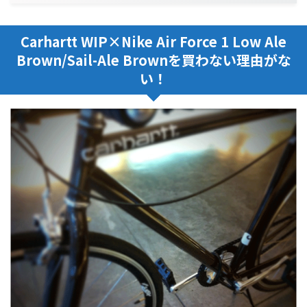
Carhartt WIP×Nike Air Force 1 Low Ale
Brown/Sail-Ale Brownを買わない理由がな
い！