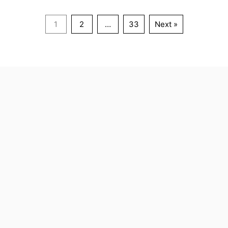
1
2
…
33
Next »