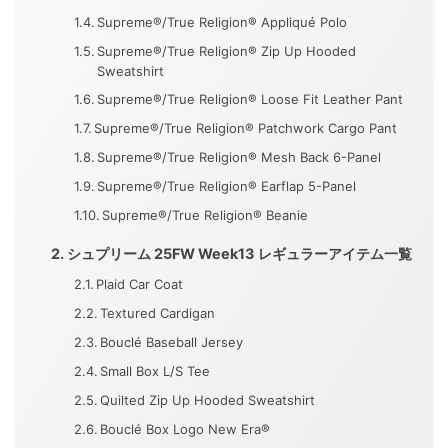
Supreme®/True Religion® Appliqué Polo
Supreme®/True Religion® Zip Up Hooded
Sweatshirt
Supreme®/True Religion® Loose Fit Leather Pant
Supreme®/True Religion® Patchwork Cargo Pant
Supreme®/True Religion® Mesh Back 6-Panel
Supreme®/True Religion® Earflap 5-Panel
Supreme®/True Religion® Beanie
シュプリーム 25FW Week13 レギュラーアイテム一覧
Plaid Car Coat
Textured Cardigan
Bouclé Baseball Jersey
Small Box L/S Tee
Quilted Zip Up Hooded Sweatshirt
Bouclé Box Logo New Era®