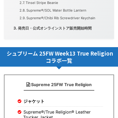
Tinsel Stripe Beanie
Supreme®/SOL Water Bottle Lantern
Supreme®/Chibi Rib Screwdriver Keychain
発売日・公式オンラインストア販売開始時間
シュプリーム 25FW Week13 True Religion
コラボ一覧
Supreme 25FW True Religion
ジャケット
Supreme®/True Religion® Leather
Trucker Jacket