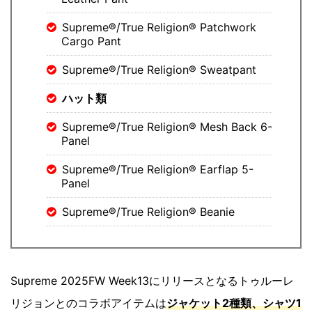
Supreme®/True Religion® Patchwork
Cargo Pant
Supreme®/True Religion® Sweatpant
ハット類
Supreme®/True Religion® Mesh Back 6-
Panel
Supreme®/True Religion® Earflap 5-
Panel
Supreme®/True Religion® Beanie
Supreme 2025FW Week13にリリースとなるトゥルーレ
リジョンとのコラボアイテムは
ジャケット2種類、シャツ1