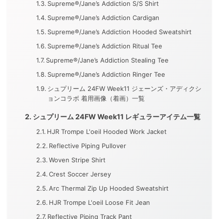
Supreme®/Jane’s Addiction S/S Shirt
Supreme®/Jane’s Addiction Cardigan
Supreme®/Jane’s Addiction Hooded Sweatshirt
Supreme®/Jane’s Addiction Ritual Tee
Supreme®/Jane’s Addiction Stealing Tee
Supreme®/Jane’s Addiction Ringer Tee
シュプリーム 24FW Week11 ジェーンズ・アディクシ
ョンコラボ 着用画像（着画）一覧
シュプリーム 24FW Week11 レギュラーアイテム一覧
HJR Trompe L'oeil Hooded Work Jacket
Reflective Piping Pullover
Woven Stripe Shirt
Crest Soccer Jersey
Arc Thermal Zip Up Hooded Sweatshirt
HJR Trompe L'oeil Loose Fit Jean
Reflective Piping Track Pant