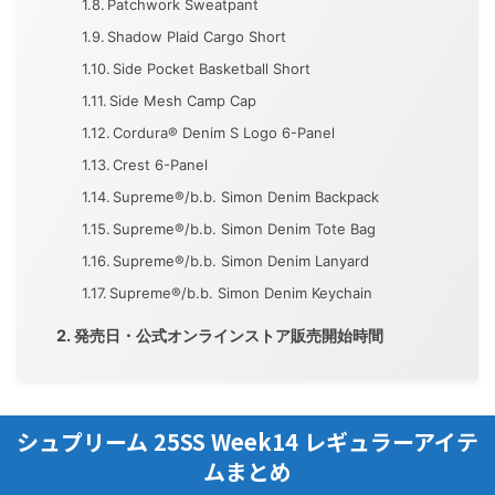
Patchwork Sweatpant
Shadow Plaid Cargo Short
Side Pocket Basketball Short
Side Mesh Camp Cap
Cordura® Denim S Logo 6-Panel
Crest 6-Panel
Supreme®/b.b. Simon Denim Backpack
Supreme®/b.b. Simon Denim Tote Bag
Supreme®/b.b. Simon Denim Lanyard
Supreme®/b.b. Simon Denim Keychain
発売日・公式オンラインストア販売開始時間
シュプリーム 25SS Week14 レギュラーアイテ
ムまとめ