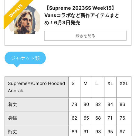
Week15
【Supreme 2023SS Week15】
Vansコラボなど新作アイテムまと
め！6月3日発売
続きを見る
ジャケット類
Supreme®/Umbro Hooded
S
M
L
XL
XXL
Anorak
着丈
78
80
82
84
86
身幅
62
65
68
71
76
裄丈
89
91
93
95
97