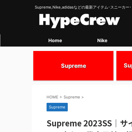
Supreme,Nike,adidasなどの最新アイテム･スニー
Home
Nike
S
Supreme
HOME
>
Supreme
>
Supreme
Supreme 2023SS