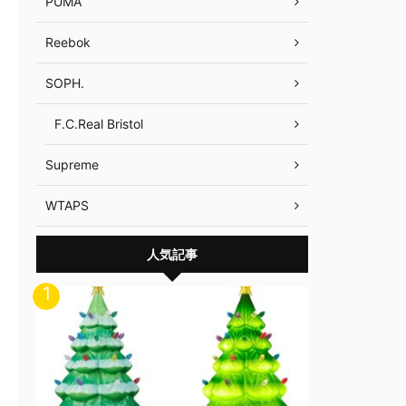
PUMA
Reebok
SOPH.
F.C.Real Bristol
Supreme
WTAPS
人気記事