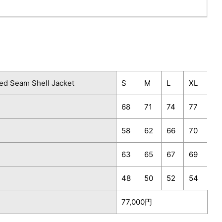
ed Seam Shell Jacket
S
M
L
XL
68
71
74
77
58
62
66
70
63
65
67
69
48
50
52
54
77,000円