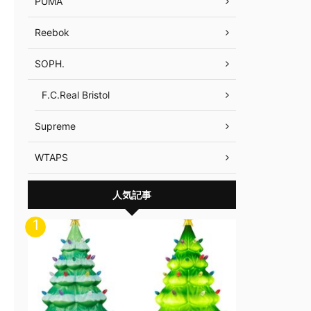
PUMA
Reebok
SOPH.
F.C.Real Bristol
Supreme
WTAPS
人気記事