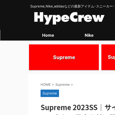
Supreme,Nike,adidasなどの最新アイテム･スニー
Home
Nike
S
Supreme
HOME
>
Supreme
>
Supreme
Supreme 2023SS