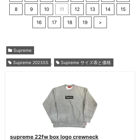
8
9
10
11
12
13
14
15
16
17
18
19
>
Supreme
,
Supreme 2023SS
Supreme サイズ表と価格
supreme 22fw box logo crewneck