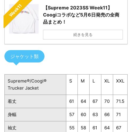
Week11
【Supreme 2023SS Week11】
Coogiコラボなど5月6日発売の全商
品まとめ！
続きを見る
ジャケット類
Supreme®/Coogi®
S
M
L
XL
XXL
Trucker Jacket
着丈
61
64
67
70
71.5
身幅
57
60
63
66
71
袖丈
55
58
61
64
67