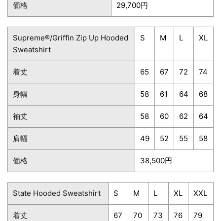
価格
29,700円
Supreme®/Griffin Zip Up Hooded
S
M
L
XL
Sweatshirt
着丈
65
67
72
74
身幅
58
61
64
68
袖丈
58
60
62
64
肩幅
49
52
55
58
価格
38,500円
State Hooded Sweatshirt
S
M
L
XL
XXL
着丈
67
70
73
76
79