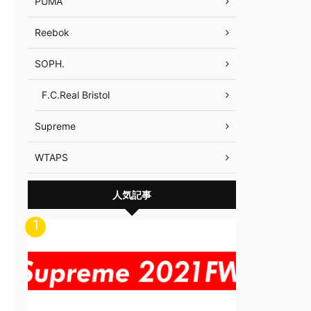
PUMA
Reebok
SOPH.
F.C.Real Bristol
Supreme
WTAPS
人気記事