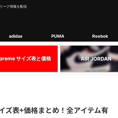
カー･リーク情報を配信
adidas
PUMA
Reebok
upreme サイズ表と価格
AIR JORDAN
W｜サイズ表+価格まとめ！全アイテム有