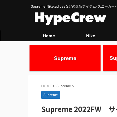
Supreme,Nike,adidasなどの最新アイテム･スニー
Home
Nike
S
Supreme
HOME
>
Supreme
>
Supreme
Supreme 2022F