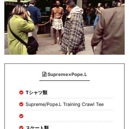
Supreme×Pope.L
Tシャツ類
Supreme/Pope.L Training Crawl Tee
スケート類