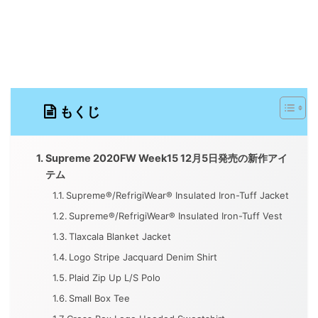
もくじ
Supreme 2020FW Week15 12月5日発売の新作アイ
テム
Supreme®/RefrigiWear® Insulated Iron-Tuff Jacket
Supreme®/RefrigiWear® Insulated Iron-Tuff Vest
Tlaxcala Blanket Jacket
Logo Stripe Jacquard Denim Shirt
Plaid Zip Up L/S Polo
Small Box Tee