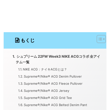
もくじ
シュプリーム 22FW Week3 NIKE ACGコラボ 全アイ
テム一覧
NIKE ACG：ナイキACGとは？
Supreme®/Nike® ACG Denim Pullover
Supreme®/Nike® ACG Fleece Pullover
Supreme®/Nike® ACG Jersey
Supreme®/Nike® ACG Grid Tee
Supreme®/Nike® ACG Belted Denim Pant