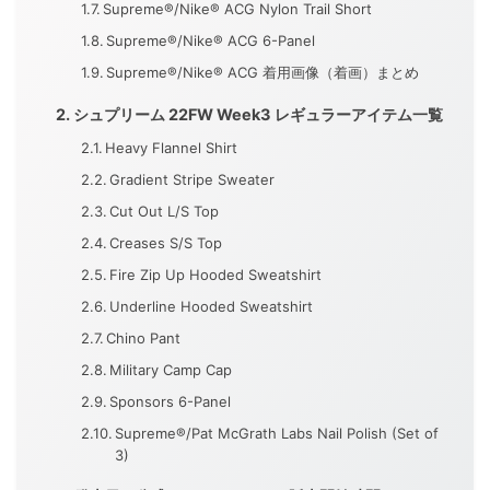
Supreme®/Nike® ACG Nylon Trail Short
Supreme®/Nike® ACG 6-Panel
Supreme®/Nike® ACG 着用画像（着画）まとめ
シュプリーム 22FW Week3 レギュラーアイテム一覧
Heavy Flannel Shirt
Gradient Stripe Sweater
Cut Out L/S Top
Creases S/S Top
Fire Zip Up Hooded Sweatshirt
Underline Hooded Sweatshirt
Chino Pant
Military Camp Cap
Sponsors 6-Panel
Supreme®/Pat McGrath Labs Nail Polish (Set of
3)