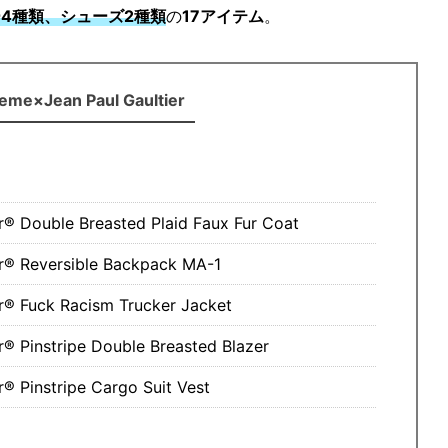
4種類、シューズ2種類
の
17アイテム
。
eme×Jean Paul Gaultier
r® Double Breasted Plaid Faux Fur Coat
r® Reversible Backpack MA-1
r® Fuck Racism Trucker Jacket
® Pinstripe Double Breasted Blazer
® Pinstripe Cargo Suit Vest