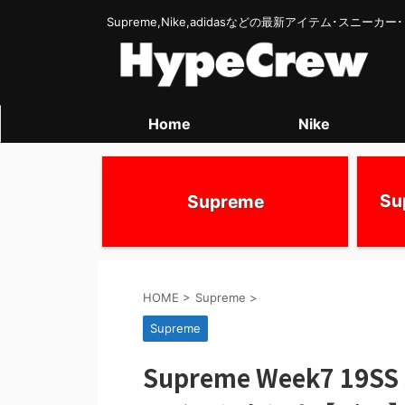
Supreme,Nike,adidasなどの最新アイテム･スニー
Home
Nike
S
Supreme
HOME
>
Supreme
>
Supreme
Supreme Week7 19SS