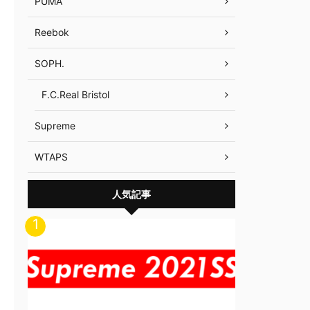
PUMA
Reebok
SOPH.
F.C.Real Bristol
Supreme
WTAPS
人気記事