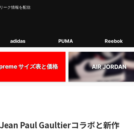
カー･リーク情報を配信
adidas
PUMA
Reebok
upreme サイズ表と価格
AIR JORDAN
 Jean Paul Gaultierコラボと新作