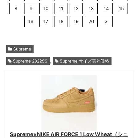
8
9
10
11
12
13
14
15
16
17
18
19
20
>
Supreme
,
Supreme 2022SS
Supreme サイズ表と価格
Supreme×NIKE AIR FORCE 1 Low Wheat（シュ