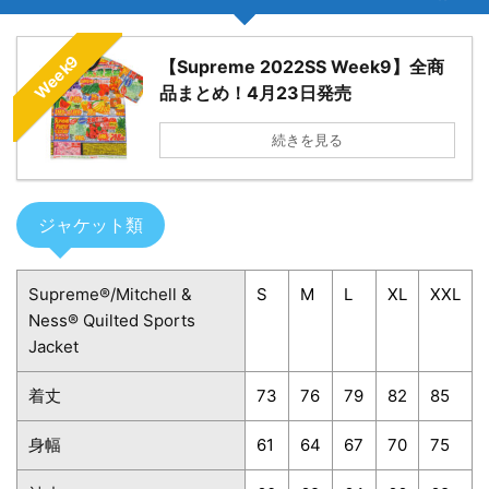
Week9
【Supreme 2022SS Week9】全商
品まとめ！4月23日発売
続きを見る
ジャケット類
Supreme®/Mitchell &
S
M
L
XL
XXL
Ness® Quilted Sports
Jacket
着丈
73
76
79
82
85
身幅
61
64
67
70
75