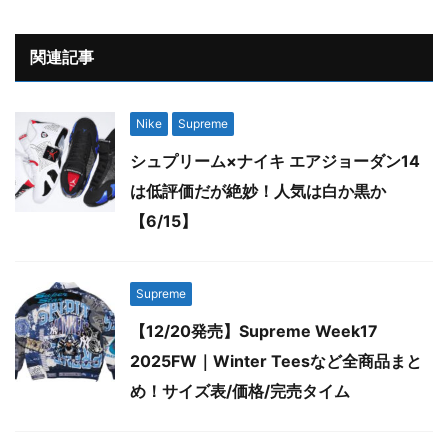
関連記事
Nike
Supreme
シュプリーム×ナイキ エアジョーダン14
は低評価だが絶妙！人気は白か黒か
【6/15】
Supreme
【12/20発売】Supreme Week17
2025FW｜Winter Teesなど全商品まと
め！サイズ表/価格/完売タイム