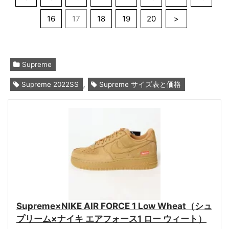
16
17
18
19
20
>
Supreme
,
Supreme 2022SS
Supreme サイズ表と価格
Supreme×NIKE AIR FORCE 1 Low Wheat（シュ
プリーム×ナイキ エアフォース1 ロー ウィート）