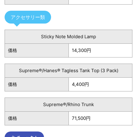
アクセサリー類
Sticky Note Molded Lamp
価格
14,300円
Supreme®/Hanes® Tagless Tank Top (3 Pack)
価格
4,400円
Supreme®/Rhino Trunk
価格
71,500円