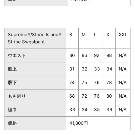
Supreme®/Stone Island®
S
M
L
XL
XXL
Stripe Sweatpant
ウエスト
80
86
92
98
N/A
股上
31
32
33
34
N/A
股下
74
75
76
78
N/A
もも周り
68
72
76
80
N/A
裾巾
33
34
35
36
N/A
価格
41,800円