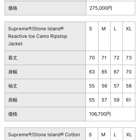
価格
275,000円
Supreme®/Stone Island®
S
M
L
XL
Reactive Ice Camo Ripstop
Jacket
着丈
70
71
72
73
身幅
63
65
67
70
袖丈
55
56
57
58
肩幅
55
57
59
61
価格
106,700円
Supreme®/Stone Island® Cotton
S
M
L
XL