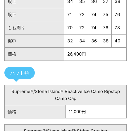
股上
34
35
36
37
38
股下
71
72
74
75
76
もも周り
70
72
74
76
78
裾巾
32
34
36
38
40
価格
26,400円
ハット類
Supreme®/Stone Island® Reactive Ice Camo Ripstop
Camp Cap
価格
11,000円
Supreme®/Stone Island® Stripe Crusher