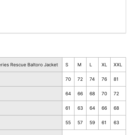
ies Rescue Baltoro Jacket
S
M
L
XL
XXL
70
72
74
76
81
64
66
68
70
72
61
63
64
66
68
55
57
59
61
63