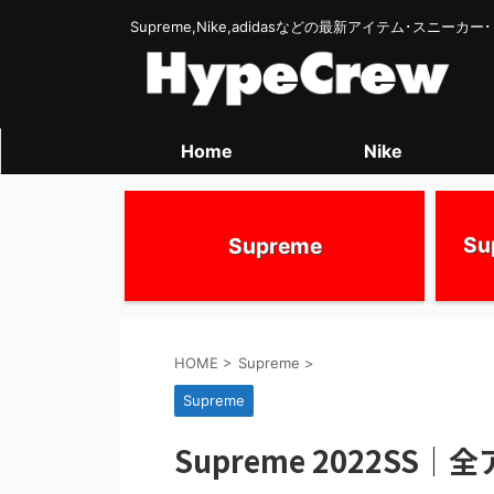
Supreme,Nike,adidasなどの最新アイテム･スニー
Home
Nike
S
Supreme
HOME
>
Supreme
>
Supreme
Supreme 2022S