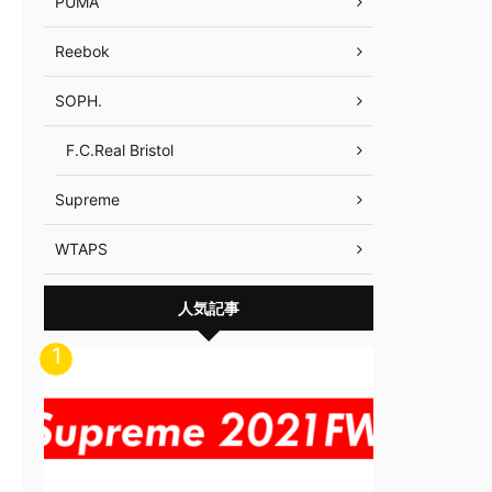
PUMA
Reebok
SOPH.
F.C.Real Bristol
Supreme
WTAPS
人気記事