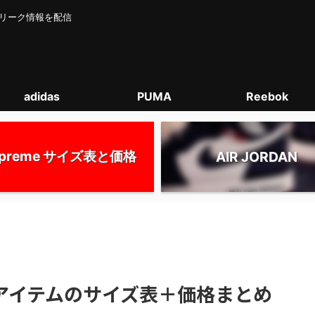
カー･リーク情報を配信
adidas
PUMA
Reebok
upreme サイズ表と価格
AIR JORDAN
S｜全アイテムのサイズ表＋価格まとめ