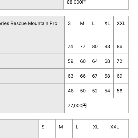
88,000円
ries Rescue Mountain Pro
S
M
L
XL
XXL
74
77
80
83
86
59
60
64
68
72
63
66
67
68
69
48
50
52
54
56
77,000円
S
M
L
XL
XXL