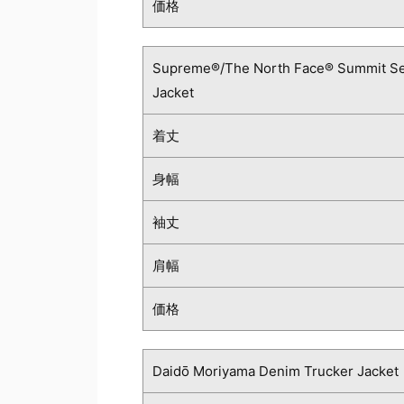
価格
Supreme®/The North Face® Summit Se
Jacket
着丈
身幅
袖丈
肩幅
価格
Daidō Moriyama Denim Trucker Jacket