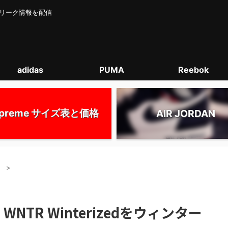
カー･リーク情報を配信
adidas
PUMA
Reebok
upreme サイズ表と価格
AIR JORDAN
）
>
NTR Winterizedをウィンター