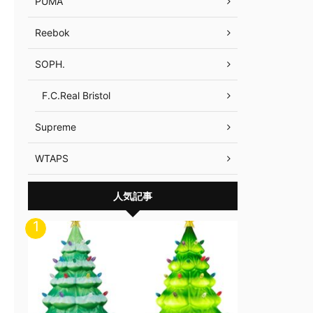
PUMA
Reebok
SOPH.
F.C.Real Bristol
Supreme
WTAPS
人気記事