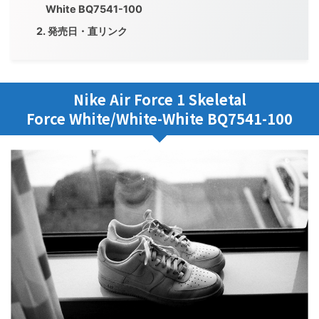
White BQ7541-100
発売日・直リンク
Nike Air Force 1 Skeletal
Force White/White-White BQ7541-100