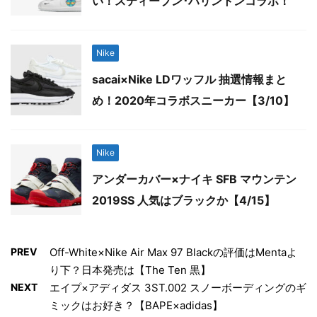
い！スティーブン･ハリントンコラボ！
Nike
sacai×Nike LDワッフル 抽選情報まと
め！2020年コラボスニーカー【3/10】
Nike
アンダーカバー×ナイキ SFB マウンテン
2019SS 人気はブラックか【4/15】
PREV
Off-White×Nike Air Max 97 Blackの評価はMentaよ
り下？日本発売は【The Ten 黒】
NEXT
エイプ×アディダス 3ST.002 スノーボーディングのギ
ミックはお好き？【BAPE×adidas】