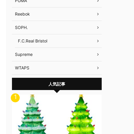
PUMA
Reebok
SOPH.
F.C.Real Bristol
Supreme
WTAPS
人気記事