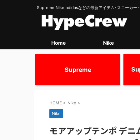
Supreme,Nike,adidasなどの最新アイテム･スニー
Home
Nike
S
Supreme
HOME
>
Nike
>
Nike
モアアップテンポ デニ