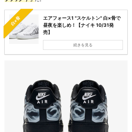
エアフォース1 "スケルトン" 白×骨で
白×骨
昼夜を楽しめ！【ナイキ 10/31発
売】
続きを見る