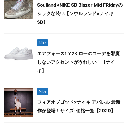
Soulland×NIKE SB Blazer Mid FRIdayの
シックな装い【ソウルランド×ナイキ
SB】
Nike
エアフォース1 Y2K ローのコーデを邪魔
しないアクセントがうれしい！【ナイ
キ】
Nike
フィアオブゴッド×ナイキ アパレル 最新
作が登場！サイズ･価格一覧【2020】