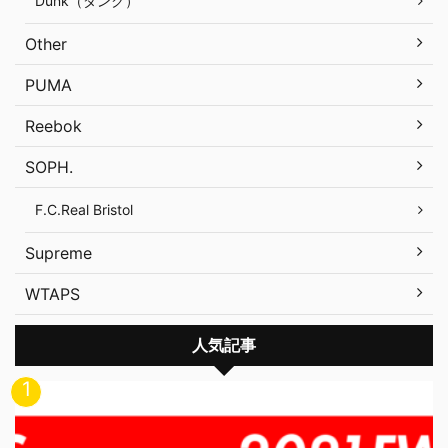
Dunk（ダンク）
Other
PUMA
Reebok
SOPH.
F.C.Real Bristol
Supreme
WTAPS
人気記事