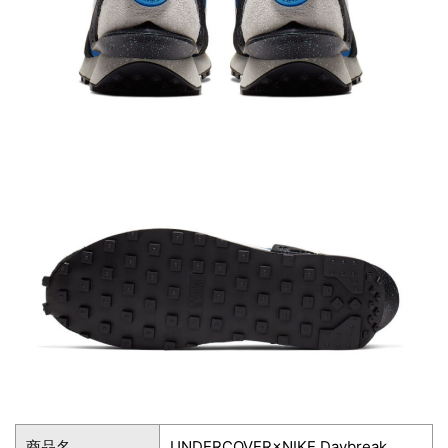
商品名
UNDERCOVER×NIKE Daybreak