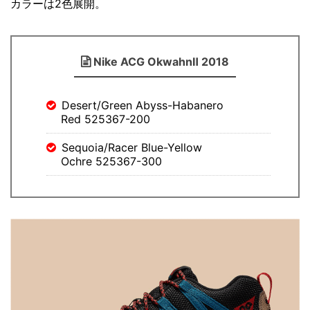
カラーは2色展開。
Nike ACG OkwahnⅡ 2018
Desert/Green Abyss-Habanero
Red 525367-200
Sequoia/Racer Blue-Yellow
Ochre 525367-300