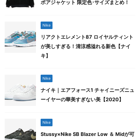
ボアジャケット 限定色･サイズまとめ！
Nike
リアクトエレメント87 ロイヤルティント
が美しすぎる！清涼感溢れる新色【ナイ
キ】
Nike
ナイキ｜エアフォース1 チャイニーズニュ
ーイヤーの華美すぎない美【2020】
Nike
Stussy×Nike SB Blazer Low ＆ Midが可