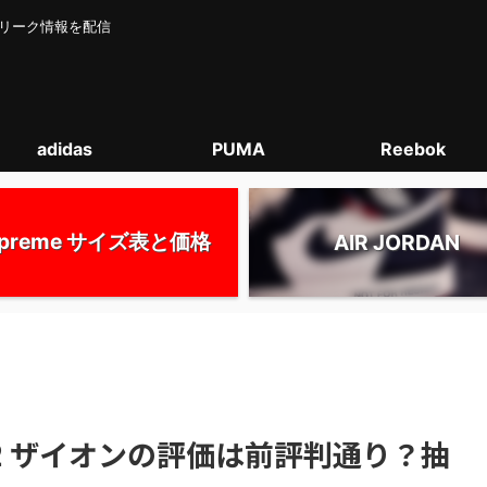
カー･リーク情報を配信
adidas
PUMA
Reebok
upreme サイズ表と価格
AIR JORDAN
V2 ザイオンの評価は前評判通り？抽