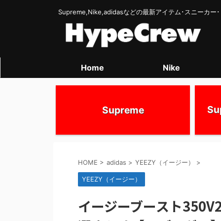
Supreme,Nike,adidasなどの最新アイテム･スニー
Home
Nike
S
Supreme
HOME
>
adidas
>
YEEZY（イージー）
>
YEEZY（イージー）
イージーブースト350