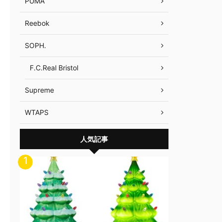
PUMA
Reebok
SOPH.
F.C.Real Bristol
Supreme
WTAPS
人気記事