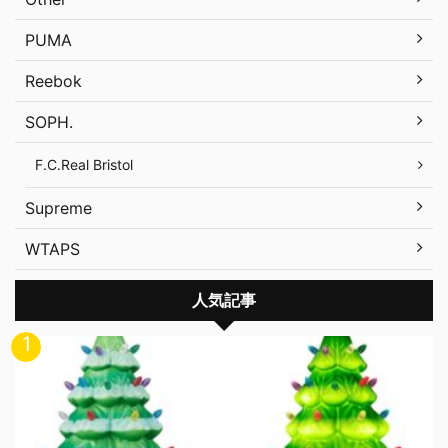
PUMA
Reebok
SOPH.
F.C.Real Bristol
Supreme
WTAPS
人気記事