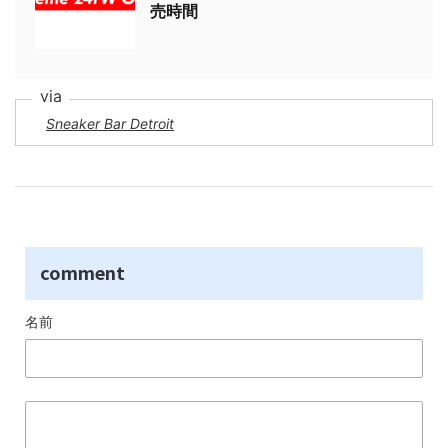
売時間
Sneaker Bar Detroit
comment
名前