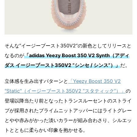
そんな”イージーブースト350V2”の新色としてリリースと
なるのが
「adidas Yeezy Boost 350 V2 Synth（アディ
ダス イージーブースト350V2 ”シンセ / シンス”）」
だ。
立体感を生み出すパターンと
「Yeezy Boost 350 V2
"Static"（イージーブースト350V2 ”スタティック”）」
の
登場以降当たり前となったトランスルーセントのストライ
プが採用されたプライムニットアッパーにはライトグレー
とやや赤みがかった淡いカラーが組み合わさり、シルエッ
トとともに柔らかい印象を抱かせる。