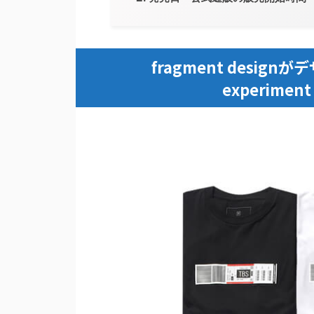
fragment desig
experiment