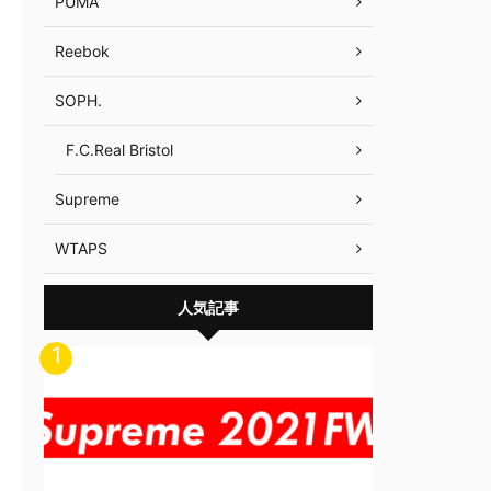
PUMA
Reebok
SOPH.
F.C.Real Bristol
Supreme
WTAPS
人気記事