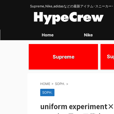
Supreme,Nike,adidasなどの最新アイテム･スニー
Home
Nike
S
Supreme
HOME
>
SOPH.
>
SOPH.
uniform experiment