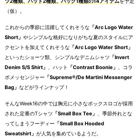
ツ2種類、ハット2種類、バッグ1種類の14アイテム
を予定
（仮）。
これからの季節に活躍してくれそうな
「Arc Logo Water
Short」
やシンプルな格好になりがちな夏のスタイルにア
クセントを加えてくれそうな
「Arc Logo Water Short」
といったショーツ類、シンプルなデニムシャツ
「Invert
Denim S/S Shirt」
、ハット
「Contrast Boonie」
、コラ
ボメッセンジャー
「Supreme®/De Martini Messenger
Bag」
などがラインナップ！
そんなWeek16の中では胸元に小さなボックスロゴが採用
された定番のTシャツ
「Small Box Tee」
、季節外れとな
ってしまうフーディー
「Small Box Hooded
Sweatshirt」
が人気を集めているようだ。