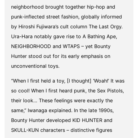
neighborhood brought together hip-hop and
punk-inflected street fashion, globally informed
by Hiroshi Fujiwara’s cult column The Last Orgy.
Ura-Hara notably gave rise to A Bathing Ape,
NEIGHBORHOOD and WTAPS – yet Bounty
Hunter stood out for its early emphasis on
unconventional toys.
“When I first held a toy, [I thought] ‘Woah!’ It was
so cool! When I first heard punk, the Sex Pistols,
their look… These feelings were exactly the
same,” Iwanaga explained. In the late 1990s,
Bounty Hunter developed KID HUNTER and
SKULL-KUN characters – distinctive figures