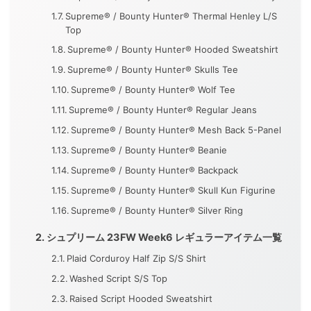
Supreme® / Bounty Hunter® Thermal Henley L/S
Top
Supreme® / Bounty Hunter® Hooded Sweatshirt
Supreme® / Bounty Hunter® Skulls Tee
Supreme® / Bounty Hunter® Wolf Tee
Supreme® / Bounty Hunter® Regular Jeans
Supreme® / Bounty Hunter® Mesh Back 5-Panel
Supreme® / Bounty Hunter® Beanie
Supreme® / Bounty Hunter® Backpack
Supreme® / Bounty Hunter® Skull Kun Figurine
Supreme® / Bounty Hunter® Silver Ring
シュプリーム 23FW Week6 レギュラーアイテム一覧
Plaid Corduroy Half Zip S/S Shirt
Washed Script S/S Top
Raised Script Hooded Sweatshirt