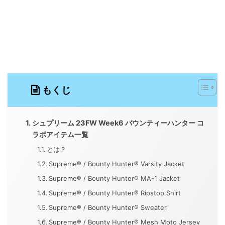
もくじ
シュプリーム 23FW Week6 バウンティーハンター コ
ラボアイテム一覧
とは？
Supreme® / Bounty Hunter® Varsity Jacket
Supreme® / Bounty Hunter® MA-1 Jacket
Supreme® / Bounty Hunter® Ripstop Shirt
Supreme® / Bounty Hunter® Sweater
Supreme® / Bounty Hunter® Mesh Moto Jersey