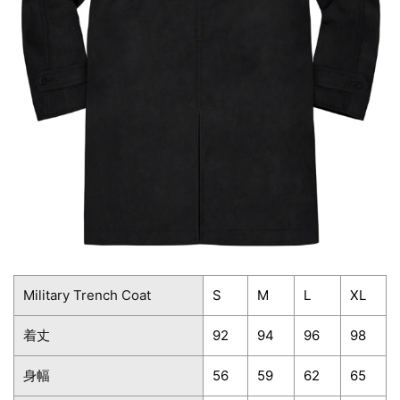
Military Trench Coat
S
M
L
XL
着丈
92
94
96
98
身幅
56
59
62
65