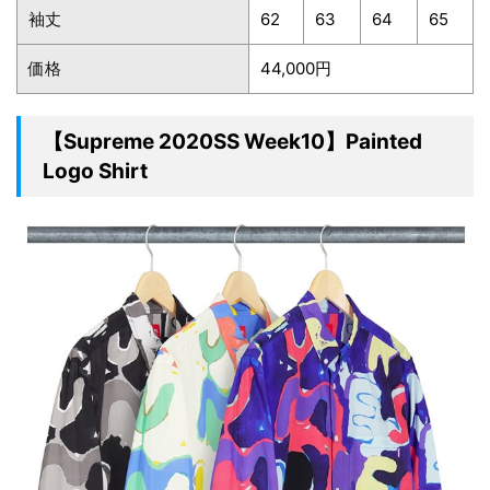
袖丈
62
63
64
65
価格
44,000円
【Supreme 2020SS Week10】Painted
Logo Shirt