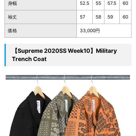
身幅
52.5
55
57.5
60
袖丈
57
58
59
60
価格
33,000円
【Supreme 2020SS Week10】Military
Trench Coat