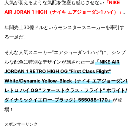
人気が衰えるような気配を微塵も感じさせない
「NIKE
AIR JORAN 1 HIGH（ナイキ エアジョーダン1 ハイ）」
。
年間売上30億ドルというモンスタースニーカーを牽引す
る一足だ。
そんな人気スニーカー”エアジョーダン1 ハイ”に、シンプ
ルな配色に特別なデザインが施された一足
「NIKE AIR
JORDAN 1 RETRO HIGH OG "First Class Flight"
White/Dynamic Yellow-Black（ナイキ エアジョーダン1
レトロ ハイ OG ”ファーストクラス・フライト” ホワイト/
ダイナミックイエロー-ブラック）555088-170」
が登
場！
スポンサーリンク