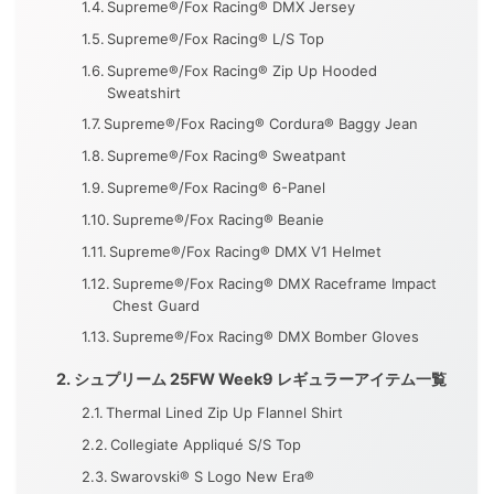
Supreme®/Fox Racing® DMX Jersey
Supreme®/Fox Racing® L/S Top
Supreme®/Fox Racing® Zip Up Hooded
Sweatshirt
Supreme®/Fox Racing® Cordura® Baggy Jean
Supreme®/Fox Racing® Sweatpant
Supreme®/Fox Racing® 6-Panel
Supreme®/Fox Racing® Beanie
Supreme®/Fox Racing® DMX V1 Helmet
Supreme®/Fox Racing® DMX Raceframe Impact
Chest Guard
Supreme®/Fox Racing® DMX Bomber Gloves
シュプリーム 25FW Week9 レギュラーアイテム一覧
Thermal Lined Zip Up Flannel Shirt
Collegiate Appliqué S/S Top
Swarovski® S Logo New Era®