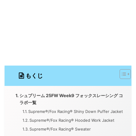
もくじ
シュプリーム 25FW Week9 フォックスレーシング コ
ラボ一覧
Supreme®/Fox Racing® Shiny Down Puffer Jacket
Supreme®/Fox Racing® Hooded Work Jacket
Supreme®/Fox Racing® Sweater