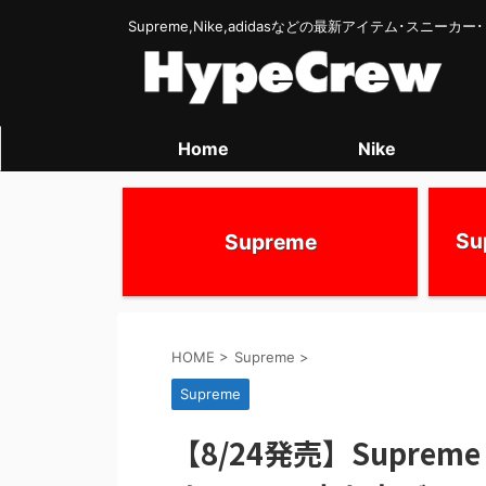
Supreme,Nike,adidasなどの最新アイテム･スニー
Home
Nike
S
Supreme
HOME
>
Supreme
>
Supreme
【8/24発売】Suprem