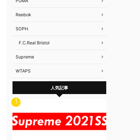
PUMA
Reebok
SOPH.
F.C.Real Bristol
Supreme
WTAPS
人気記事