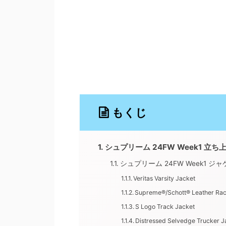
もくじ
シュプリーム 24FW Week1 立
シュプリーム 24FW Week1 ジ
Veritas Varsity Jacket
Supreme®/Schott® Leather Rac
S Logo Track Jacket
Distressed Selvedge Trucker J