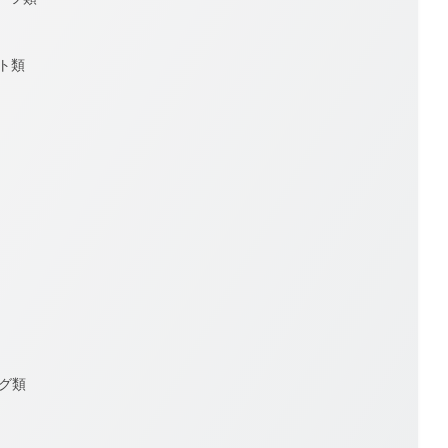
ット類
ッグ類