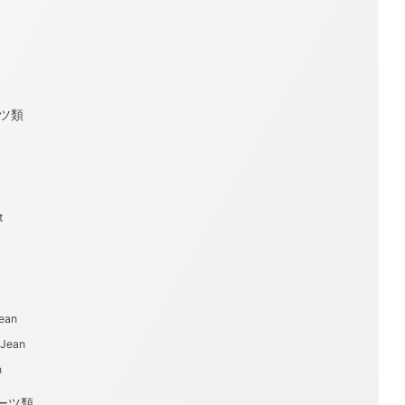
ンツ類
t
Jean
 Jean
n
ョーツ類