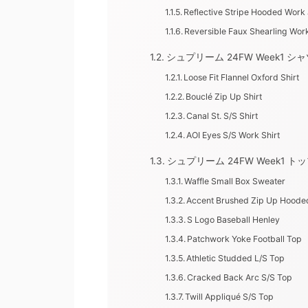
Reflective Stripe Hooded Work
Reversible Faux Shearling Wor
シュプリーム 24FW Week1 シ
Loose Fit Flannel Oxford Shirt
Bouclé Zip Up Shirt
Canal St. S/S Shirt
AOI Eyes S/S Work Shirt
シュプリーム 24FW Week1 
Waffle Small Box Sweater
Accent Brushed Zip Up Hoode
S Logo Baseball Henley
Patchwork Yoke Football Top
Athletic Studded L/S Top
Cracked Back Arc S/S Top
Twill Appliqué S/S Top