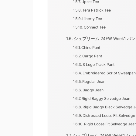
Upset Tee
Tera Patrick Tee
Liberty Tee
Connect Tee
シュプリーム 24FW Week1 パ
Chino Pant
Cargo Pant
S Logo Track Pant
Embroidered Script Sweatpan
Regular Jean
Baggy Jean
Rigid Baggy Selvedge Jean
Rigid Baggy Black Selvedge 
Distressed Loose Fit Selvedge
Rigid Loose Fit Selvedge Jea
シュプリーム 24FW Week1 シ