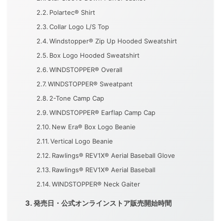
Polartec® Shirt
Collar Logo L/S Top
Windstopper® Zip Up Hooded Sweatshirt
Box Logo Hooded Sweatshirt
WINDSTOPPER® Overall
WINDSTOPPER® Sweatpant
2-Tone Camp Cap
WINDSTOPPER® Earflap Camp Cap
New Era® Box Logo Beanie
Vertical Logo Beanie
Rawlings® REV1X® Aerial Baseball Glove
Rawlings® REV1X® Aerial Baseball
WINDSTOPPER® Neck Gaiter
発売日・公式オンラインストア販売開始時間