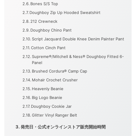
Bones S/S Top
Doughboy Zip Up Hooded Sweatshirt
212 Crewneck
Doughboy Chino Pant
Script Jacquard Double Knee Denim Painter Pant
Cotton Cinch Pant
Supreme®/Mitchell & Ness® Doughboy Fitted 6-
Panel
Brushed Cordura® Camp Cap
Mohair Crochet Crusher
Heavenly Beanie
Big Logo Beanie
Doughboy Cookie Jar
Glitter Vinyl Ranger Belt
発売日・公式オンラインストア販売開始時間