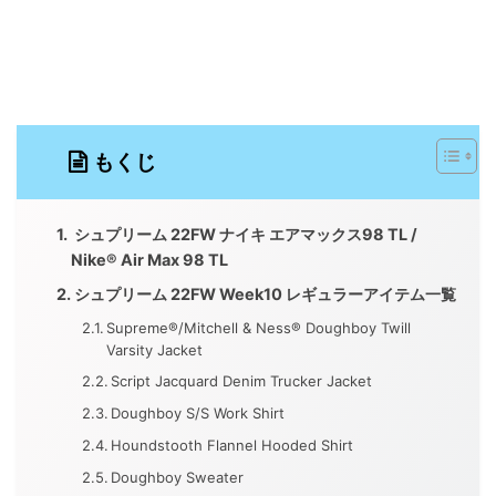
もくじ
シュプリーム 22FW ナイキ エアマックス98 TL /
Nike® Air Max 98 TL
シュプリーム 22FW Week10 レギュラーアイテム一覧
Supreme®/Mitchell & Ness® Doughboy Twill
Varsity Jacket
Script Jacquard Denim Trucker Jacket
Doughboy S/S Work Shirt
Houndstooth Flannel Hooded Shirt
Doughboy Sweater