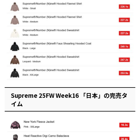
Supreme 25FW Week16 「日本」の完売タ
イム