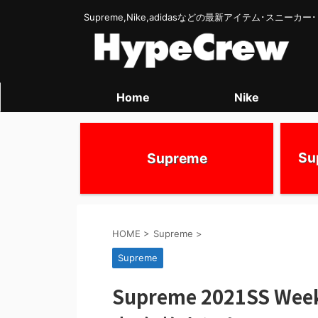
Supreme,Nike,adidasなどの最新アイテム･スニー
Home
Nike
S
Supreme
HOME
>
Supreme
>
Supreme
Supreme 2021SS 