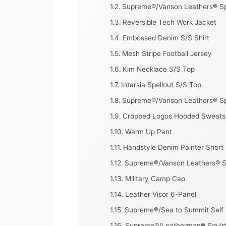
Supreme®/Vanson Leathers® Sp
Reversible Tech Work Jacket
Embossed Denim S/S Shirt
Mesh Stripe Football Jersey
Kim Necklace S/S Top
Intarsia Spellout S/S Top
Supreme®/Vanson Leathers® Sp
Cropped Logos Hooded Sweatsh
Warm Up Pant
Handstyle Denim Painter Short
Supreme®/Vanson Leathers® S
Military Camp Cap
Leather Visor 6-Panel
Supreme®/Sea to Summit Self I
Supreme®/Leatherman® Squirt®