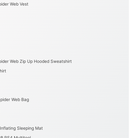
ider Web Vest
ider Web Zip Up Hooded Sweatshirt
irt
pider Web Bag
nflating Sleeping Mat
 PS4 Multitool