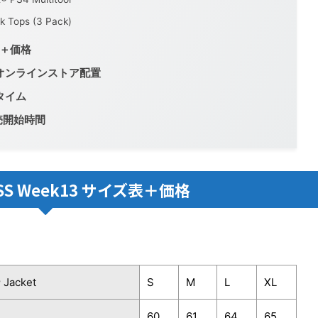
 Tops (3 Pack)
ズ表＋価格
公式オンラインストア配置
売タイム
売開始時間
1SS Week13 サイズ表＋価格
 Jacket
S
M
L
XL
60
61
64
65