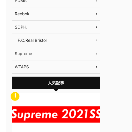
PUMA
Reebok
SOPH.
F.C.Real Bristol
Supreme
WTAPS
人気記事