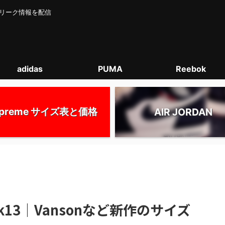
カー･リーク情報を配信
adidas
PUMA
Reebok
upreme サイズ表と価格
AIR JORDAN
Week13｜Vansonなど新作のサイズ