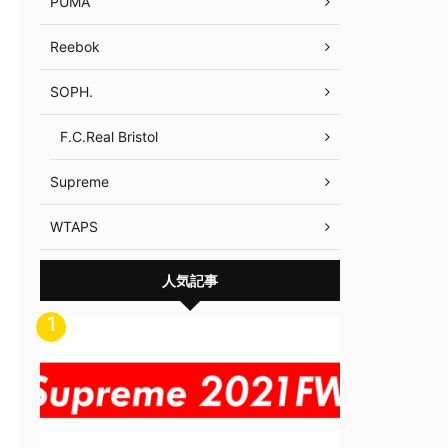
PUMA
Reebok
SOPH.
F.C.Real Bristol
Supreme
WTAPS
人気記事