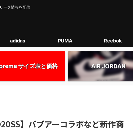
カー･リーク情報を配信
adidas
PUMA
Reebok
upreme サイズ表と価格
AIR JORDAN
1 2020SS】バブアーコラボなど新作商