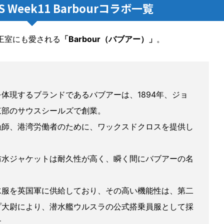
 Week11 Barbourコラボ一覧
王室にも愛される
「Barbour（バブアー）」
。
体現するブランドであるバブアーは、1894年、ジョ
東部のサウスシールズで創業。
漁師、港湾労働者のために、ワックスドクロスを提供し
防水ジャケットは耐久性が高く、瞬く間にバブアーの名
水服を英国軍に供給しており、その高い機能性は、第二
プ大尉により、潜水艦ウルスラの公式搭乗員服として採
す。