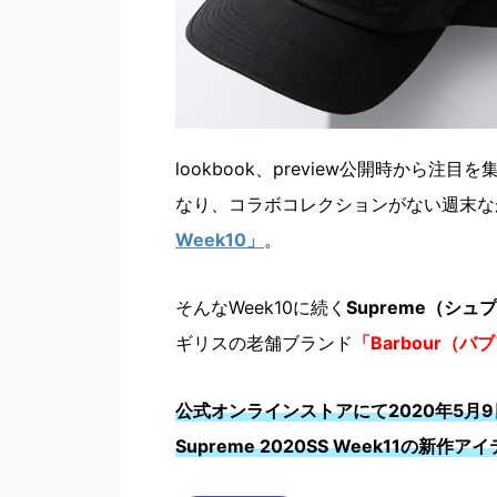
lookbook、preview公開時から注目を
なり、コラボコレクションがない週末な
Week10」
。
そんなWeek10に続く
Supreme（シュプ
ギリスの老舗ブランド
「Barbour（バ
公式オンラインストアにて2020年5
月
Supreme 2020SS Week11の新作ア