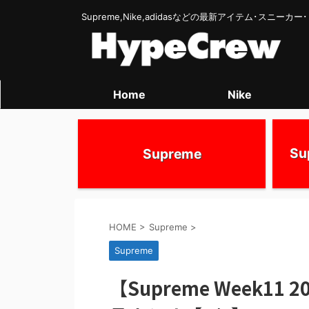
Supreme,Nike,adidasなどの最新アイテム･スニー
Home
Nike
S
Supreme
HOME
>
Supreme
>
Supreme
【Supreme Week1