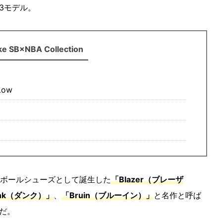
3モデル。
ke SB×NBA Collection
Low
トボールシューズとして誕生した
「Blazer（ブレーザ
nk（ダンク）」
、
「Bruin（ブルーイン）」
と名作と呼ば
だ。