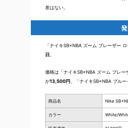
差はない。
発
「ナイキSB×NBA ズーム ブレーザー 
日
。
価格は「ナイキSB×NBA ズーム ブレー
が
13,500円
、「ナイキSB×NBA ブル
商品名
Nike SB×NB
カラー
White/Whit