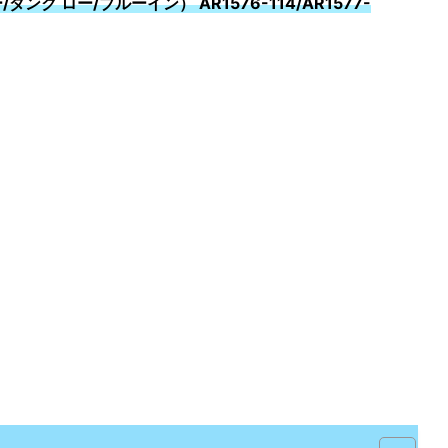
ダンク ロー/ブルーイン） AR1576-114/AR1577-
！