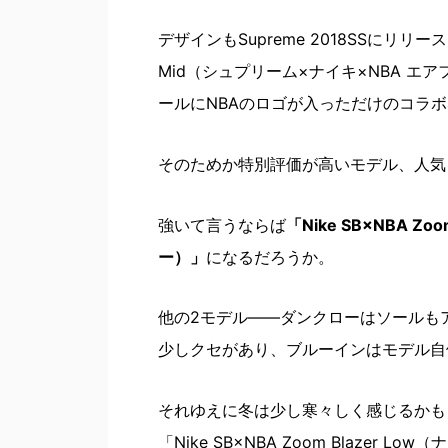
デザインもSupreme 2018SSにリリースされ
Mid（シュプリーム×ナイキ×NBA エ
ールにNBAのロゴが入っただけのコラ
そのためか特別評価が高いモデル、人気
強いて言うならば
「Nike SB×NBA Z
ー）」
になるだろうか。
他の2モデル――ダンクローはソールも
少しクセがあり、ブルーインはモデル自
それゆえに冬は少し寒々しく感じるかも
「Nike SB×NBA Zoom Blazer 