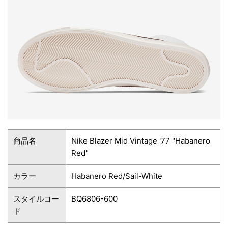
商品名
Nike Blazer Mid Vintage '77 "Habanero
Red"
カラー
Habanero Red/Sail-White
スタイルコー
BQ6806-600
ド