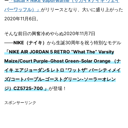
ー
「sacai × NIKE Vaporwaffle（サカイ×ナイキ ヴェイ
パーワッフル）」
がリリースとなり、大いに盛り上がった
2020年11月6日。
そんな前日の興奮冷めやらぬ2020年11月7日
――
NIKE（ナイキ）
から生誕30周年を祝う特別なモデル
「NIKE AIR JORDAN 5 RETRO ”What The” Varsity
Maize/Court Purple-Ghost Green-Solar Orange （ナ
イキ エアジョーダン5 レトロ ”ワットザ” バーシティメイ
ズ/コートパープル-ゴーストグリーン-ソーラーオレン
ジ）CZ5725-700 」
が登場！
スポンサーリンク