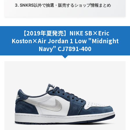
SNKRS以外で抽選・販売するショップ情報まとめ
【2019年夏発売】NIKE SB×Eric
Koston×Air Jordan 1 Low "Midnight
Navy" CJ7891-400